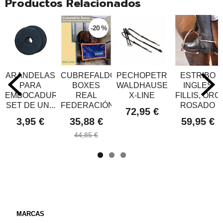
Productos Relacionados
-20 %
ARANDELAS
CUBREFALDÓN
PECHOPETRAL
ESTRIBO
PARA
BOXES
WALDHAUSEN
INGLES
EMBOCADURA,
REAL
X-LINE
FILLIS, ORO
SET DE UN...
FEDERACIÓN...
ROSADO
72,95 €
3,95 €
35,88 €
59,95 €
44,85 €
MARCAS