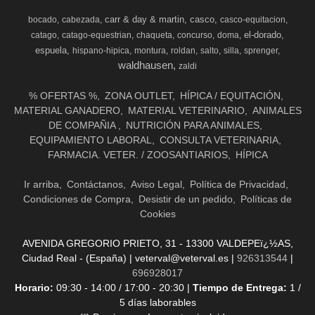
carr & day & martin
casco
bocado
cabezada
casco-equitacion
el-dorado
catago
catago-equestrian
chaqueta
concurso
doma
espuela
hispano-hipica
montura
roldan
salto
silla
sprenger
waldhausen
zaldi
% OFERTAS %
ZONA OUTLET
HÍPICA / EQUITACIÓN
MATERIAL GANADERO
MATERIAL VETERINARIO
ANIMALES
DE COMPAÑIA
NUTRICIÓN PARA ANIMALES
EQUIPAMIENTO LABORAL
CONSULTA VETERINARIA
FARMACIA. VETER. / ZOOSANTIARIOS
HÍPICA
Ir arriba
Contáctanos
Aviso Legal
Política de Privacidad
Condiciones de Compra
Desistir de un pedido
Políticas de
Cookies
AVENIDA GREGORIO PRIETO, 31 - 13300 VALDEPEï¿½AS,
Ciudad Real - (España) | veterval@veterval.es |
926313544
|
696928017
Horario:
09:30 - 14:00 / 17:00 - 20:30 |
Tiempo de Entrega:
1 /
5 días laborables