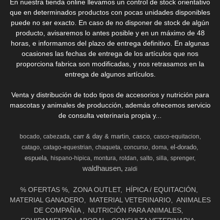
En nuestra tienda online llevamos un control de stock orientativo
que en determinados productos con pocas unidades disponibles
puede no ser exacto. En caso de no disponer de stock de algún
producto, avisaremos lo antes posible y en un máximo de 48
horas, e informamos del plazo de entrega definitivo. En algunas
ocasiones las fechas de entrega de los artículos que nos
proporciona fabrica son modificadas, y nos retrasamos en la
entrega de algunos artículos.
Venta y distribución de todo tipos de accesorios y nutrición para
mascotas y animales de producción, además ofrecemos servicio
de consulta veterinaria propia y...
carr & day & martin
casco
bocado
cabezada
casco-equitacion
el-dorado
catago
catago-equestrian
chaqueta
concurso
doma
espuela
hispano-hipica
montura
roldan
salto
silla
sprenger
waldhausen
zaldi
% OFERTAS %
ZONA OUTLET
HÍPICA / EQUITACIÓN
MATERIAL GANADERO
MATERIAL VETERINARIO
ANIMALES
DE COMPAÑIA
NUTRICIÓN PARA ANIMALES