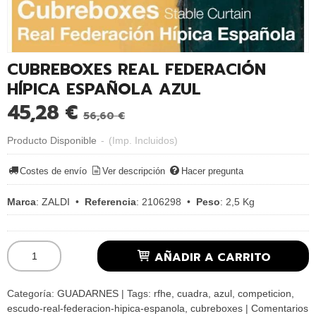
CUBREBOXES REAL FEDERACIÓN
HÍPICA ESPAÑOLA AZUL
45,28 €
56,60 €
Producto Disponible
-
(Imp. Incluidos)
Costes de envío
Ver descripción
Hacer pregunta
Marca
:
ZALDI
•
Referencia
:
2106298
•
Peso
:
2,5 Kg
AÑADIR A CARRITO
Categoría:
GUADARNES
|
Tags:
rfhe
cuadra
azul
competicion
escudo-real-federacion-hipica-espanola
cubreboxes
|
Comentarios