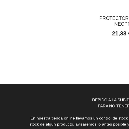
PROTECTOR
NEOPR
21,33
DEBIDO A LA SUB
PARA NO TENE
En nuestra tienda online llevamos un control de stoc
stock de algún producto, avisaremos lo antes posible 