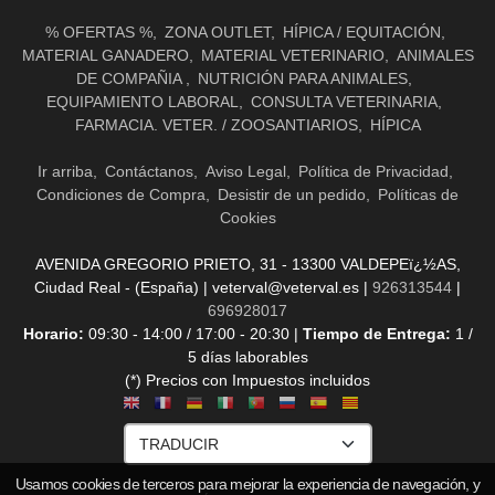
% OFERTAS %
ZONA OUTLET
HÍPICA / EQUITACIÓN
MATERIAL GANADERO
MATERIAL VETERINARIO
ANIMALES
DE COMPAÑIA
NUTRICIÓN PARA ANIMALES
EQUIPAMIENTO LABORAL
CONSULTA VETERINARIA
FARMACIA. VETER. / ZOOSANTIARIOS
HÍPICA
Ir arriba
Contáctanos
Aviso Legal
Política de Privacidad
Condiciones de Compra
Desistir de un pedido
Políticas de
Cookies
AVENIDA GREGORIO PRIETO, 31 - 13300 VALDEPEï¿½AS,
Ciudad Real - (España) | veterval@veterval.es |
926313544
|
696928017
Horario:
09:30 - 14:00 / 17:00 - 20:30 |
Tiempo de Entrega:
1 /
5 días laborables
(*) Precios con Impuestos incluidos
Usamos cookies de terceros para mejorar la experiencia de navegación, y