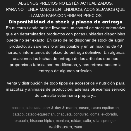
ALGUNOS PRECIOS NO ESTÉN ACTUALIZADOS.
PARA NO TENER MALOS ENTENDIDOS, ACONSEJAMOS QUE
LLAMAN PARA CONFIRMAR PRECIOS.
Disponibilidad de stock y plazos de entrega
En nuestra tienda online llevamos un control de stock orientativo
que en determinados productos con pocas unidades disponibles
puede no ser exacto. En caso de no disponer de stock de algún
producto, avisaremos lo antes posible y en un máximo de 48
horas, e informamos del plazo de entrega definitivo. En algunas
ocasiones las fechas de entrega de los artículos que nos
proporciona fabrica son modificadas, y nos retrasamos en la
entrega de algunos artículos.
Venta y distribución de todo tipos de accesorios y nutrición para
mascotas y animales de producción, además ofrecemos servicio
de consulta veterinaria propia y...
carr & day & martin
casco
bocado
cabezada
casco-equitacion
el-dorado
catago
catago-equestrian
chaqueta
concurso
doma
espuela
hispano-hipica
montura
roldan
salto
silla
sprenger
waldhausen
zaldi