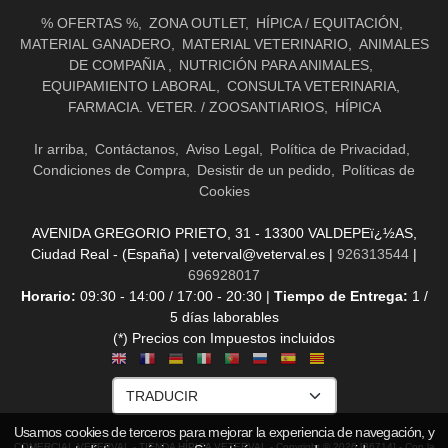
% OFERTAS %
ZONA OUTLET
HÍPICA / EQUITACIÓN
MATERIAL GANADERO
MATERIAL VETERINARIO
ANIMALES
DE COMPAÑIA
NUTRICIÓN PARA ANIMALES
EQUIPAMIENTO LABORAL
CONSULTA VETERINARIA
FARMACIA. VETER. / ZOOSANTIARIOS
HÍPICA
Ir arriba
Contáctanos
Aviso Legal
Política de Privacidad
Condiciones de Compra
Desistir de un pedido
Políticas de
Cookies
AVENIDA GREGORIO PRIETO, 31 - 13300 VALDEPEï¿½AS,
Ciudad Real - (España) | veterval@veterval.es |
926313544
|
696928017
Horario:
09:30 - 14:00 / 17:00 - 20:30 |
Tiempo de Entrega:
1 /
5 días laborables
(*) Precios con Impuestos incluidos
Usamos cookies de terceros para mejorar la experiencia de navegación, y
COMERCIAL VETERVAL - TIENDA HÍPICA VETERVAL
- Copyright © 2026 [36714] - Con la