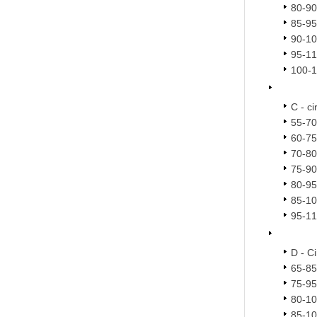
80-9
85-9
90-1
95-1
100-
C - ci
55-7
60-7
70-8
75-9
80-9
85-1
95-1
D - C
65-8
75-9
80-1
85-1