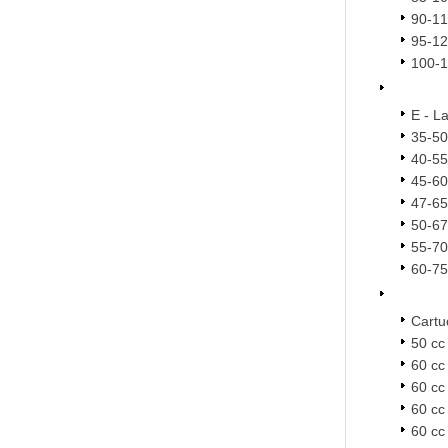
90-1
95-1
100-
E - L
35-5
40-5
45-6
47-6
50-6
55-7
60-7
Cartu
50 cc
60 cc
60 cc
60 cc
60 cc