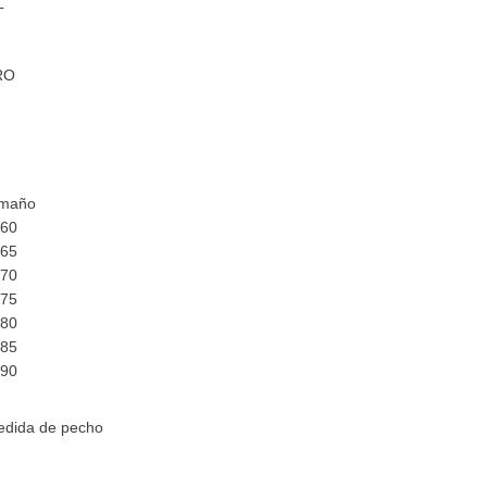
L
RO
amaño
160
165
170
175
180
185
190
edida de pecho
0
5