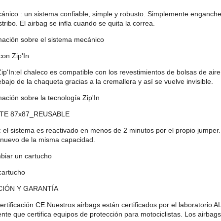
nico : un sistema confiable, simple y robusto. Simplemente enganche el
stribo. El airbag se infla cuando se quita la correa.
mación sobre el sistema mecánico
con Zip'In
ip'In:el chaleco es compatible con los revestimientos de bolsas de aire 
ajo de la chaqueta gracias a la cremallera y así se vuelve invisible.
ación sobre la tecnología Zip'In
ITE 87x87_REUSABLE
 : el sistema es reactivado en menos de 2 minutos por el propio jumpe
 nuevo de la misma capacidad.
iar un cartucho
cartucho
CIÓN Y GARANTÍA
certificación CE:Nuestros airbags están certificados por el laborato
nte que certifica equipos de protección para motociclistas. Los airbag