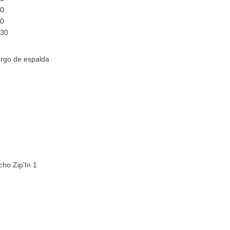
10
20
130
argo de espalda
0
5
0
5
7
0
5
cho Zip'In 1