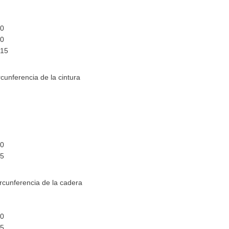
0
5
00
10
115
rcunferencia de la cintura
0
5
0
0
5
00
15
ircunferencia de la cadera
5
5
00
05