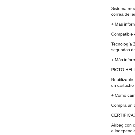
Sistema mecá
correa del e
+ Más infor
Compatible 
Tecnología Z
segundos deb
+ Más inform
PICTO HEL
Reutilizable
un cartucho
+ Cómo camb
Compra un 
CERTIFICA
Airbag con 
e independie