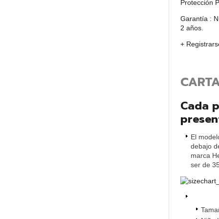
Protección P
Garantía : N
2 años.
+ Registrars
CARTA
Cada p
present
El modelo
debajo de
marca He
ser de 35
Tama