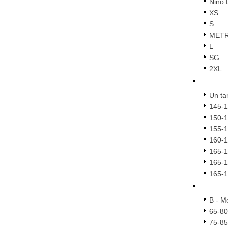
Niño 
XS
S
MET
L
SG
2XL
Un t
145-
150-
155-
160-
165-
165-
165-
B - M
65-8
75-8