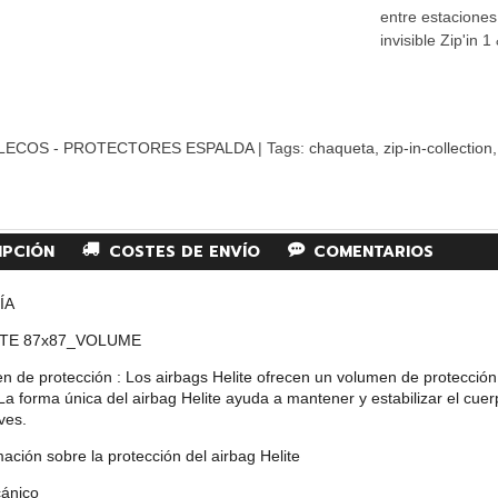
entre estacione
invisible Zip'in 1
LECOS - PROTECTORES ESPALDA
|
Tags:
chaqueta
zip-in-collection
IPCIÓN
COSTES DE ENVÍO
COMENTARIOS
ÍA
ITE 87x87_VOLUME
n de protección : Los airbags Helite ofrecen un volumen de protecció
 La forma única del airbag Helite ayuda a mantener y estabilizar el cuer
ves.
ación sobre la protección del airbag Helite
ánico