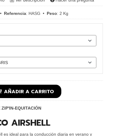
vío
Ver descripción
Hacer una pregunta
•
Referencia
:
HASG
•
Peso
:
2 Kg
AÑADIR A CARRITO
ZIP'IN
-
EQUITACIÓN
O AIRSHELL
ll es ideal para la conducción diaria en verano y