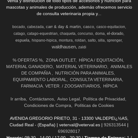
Venta y distribución de todo tipos de accesorios y nutrición para
mascotas y animales de producción, además ofrecemos servicio
de consulta veterinaria propia y...
carr & day & martin
casco
bocado
cabezada
casco-equitacion
el-dorado
catago
catago-equestrian
chaqueta
concurso
doma
espuela
hispano-hipica
montura
roldan
salto
silla
sprenger
waldhausen
zaldi
% OFERTAS %
ZONA OUTLET
HÍPICA / EQUITACIÓN
MATERIAL GANADERO
MATERIAL VETERINARIO
ANIMALES
DE COMPAÑIA
NUTRICIÓN PARA ANIMALES
EQUIPAMIENTO LABORAL
CONSULTA VETERINARIA
FARMACIA. VETER. / ZOOSANTIARIOS
HÍPICA
Ir arriba
Contáctanos
Aviso Legal
Política de Privacidad
Condiciones de Compra
Políticas de Cookies
AVENIDA GREGORIO PRIETO, 31 - 13300 VALDEPEï¿½AS,
Ciudad Real - (España) | veterval@veterval.es |
926313544
|
696928017
Horario:
09:30 - 14:00 / 17:00 - 20:30 |
Tiempo de Entrega:
1 /