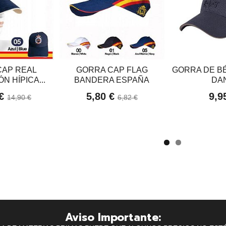
CAP REAL
GORRA CAP FLAG
GORRA DE BÉ
N HÍPICA...
BANDERA ESPAÑA
DA
 €
5,80 €
9,9
14,90 €
6,82 €
Aviso Importante: