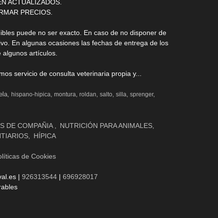
ÉN ACTUALIZADOS.
RMAR PRECIOS.
nibles puede no ser exacto. En caso de no disponer de
ivo. En algunas ocasiones las fechas de entrega de los
 algunos artículos.
s servicio de consulta veterinaria propia y...
ela
hispano-hipica
montura
roldan
salto
silla
sprenger
S DE COMPAÑIA
NUTRICIÓN PARA ANIMALES
NTIARIOS
HÍPICA
líticas de Cookies
al.es |
926313544
|
696928017
rables