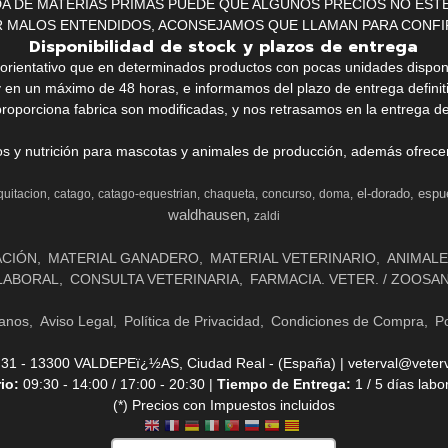
IDA DE MATERIAS PRIMAS PUEDE QUE ALGUNOS PRECIOS NO EST
R MALOS ENTENDIDOS, ACONSEJAMOS QUE LLAMAN PARA CONFI
Disponibilidad de stock y plazos de entrega
k orientativo que en determinados productos con pocas unidades dispo
y en un máximo de 48 horas, e informamos del plazo de entrega definit
proporciona fabrica son modificadas, y nos retrasamos en la entrega de
ios y nutrición para mascotas y animales de producción, además ofrecemo
el-dorado
espu
quitacion
catago
catago-equestrian
chaqueta
concurso
doma
waldhausen
zaldi
ACIÓN
MATERIAL GANADERO
MATERIAL VETERINARIO
ANIMALE
LABORAL
CONSULTA VETERINARIA
FARMACIA. VETER. / ZOOSA
anos
Aviso Legal
Política de Privacidad
Condiciones de Compra
Po
- 13300 VALDEPEï¿½AS, Ciudad Real - (España) | veterval@veterv
rio:
09:30 - 14:00 / 17:00 - 20:30 |
Tiempo de Entrega:
1 / 5 días labo
(*) Precios con Impuestos incluidos