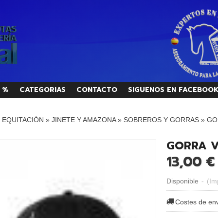
 %
CATEGORIAS
CONTACTO
SIGUENOS EN FACEBOO
/ EQUITACIÓN
»
JINETE Y AMAZONA
»
SOBREROS Y GORRAS
»
GO
GORRA V
13,00 €
Disponible
-
(Im
Costes de en