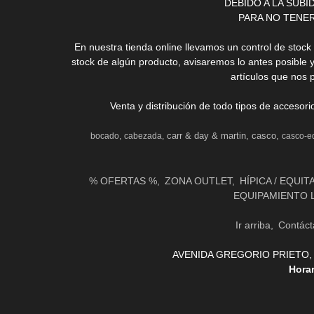
DEBIDO A LA SUB
PARA NO TENE
En nuestra tienda online llevamos un control de stoc
stock de algún producto, avisaremos lo antes posible 
artículos que nos 
Venta y distribución de todo tipos de accesor
carr & day & martin
casco
bocado
cabezada
casco-e
% OFERTAS %
ZONA OUTLET
HÍPICA / EQUIT
EQUIPAMIENTO 
Ir arriba
Contáct
AVENIDA GREGORIO PRIETO, 31 
Hora