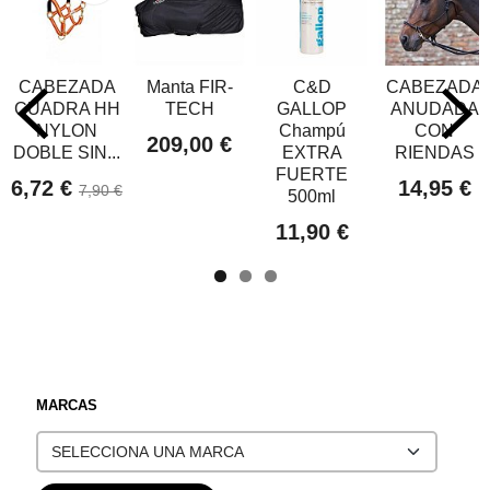
CABEZADA
Manta FIR-
C&D
CABEZADA
CUADRA HH
TECH
GALLOP
ANUDADA
NYLON
Champú
CON
209,00 €
DOBLE SIN...
EXTRA
RIENDAS
FUERTE
6,72 €
14,95 €
7,90 €
500ml
11,90 €
MARCAS