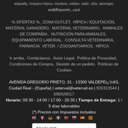
espuela
hispano-hipica
montura
roldan
salto
silla
sprenger
waldhausen
zaldi
% OFERTAS %
ZONA OUTLET
HÍPICA / EQUITACIÓN
MATERIAL GANADERO
MATERIAL VETERINARIO
ANIMALES
DE COMPAÑIA
NUTRICIÓN PARA ANIMALES
EQUIPAMIENTO LABORAL
CONSULTA VETERINARIA
FARMACIA. VETER. / ZOOSANTIARIOS
HÍPICA
Ir arriba
Contáctanos
Aviso Legal
Política de Privacidad
Condiciones de Compra
Desistir de un pedido
Políticas de
Cookies
AVENIDA GREGORIO PRIETO, 31 - 13300 VALDEPEï¿½AS,
Ciudad Real - (España) | veterval@veterval.es |
926313544
|
696928017
Horario:
09:30 - 14:00 / 17:00 - 20:30 |
Tiempo de Entrega:
1 /
5 días laborables
(*) Precios con Impuestos incluidos