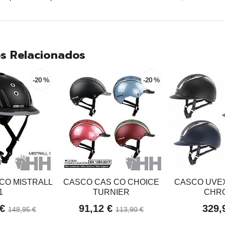
s Relacionados
-20 %
-20 %
CO MISTRALL
CASCO CAS CO CHOICE
CASCO UVE
1
TURNIER
CHR
 €
91,12 €
329,
148,95 €
113,90 €