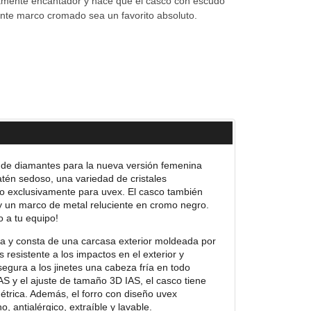
amente encantador y hace que el casco con escudo
nte marco cromado sea un favorito absoluto.
o de diamantes para la nueva versión femenina
tén sedoso, una variedad de cristales
do exclusivamente para uvex. El casco también
y un marco de metal reluciente en cromo negro.
 a tu equipo!
da y consta de una carcasa exterior moldeada por
 resistente a los impactos en el exterior y
asegura a los jinetes una cabeza fría en todo
 y el ajuste de tamaño 3D IAS, el casco tiene
étrica. Además, el forro con diseño uvex
 antialérgico, extraíble y lavable.