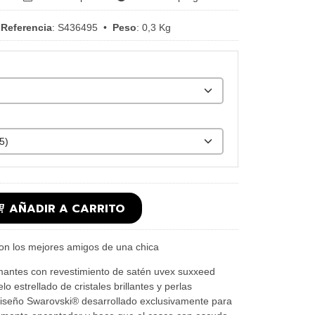
•
Referencia
:
S436495
•
Peso
:
0,3 Kg
AÑADIR A CARRITO
on los mejores amigos de una chica
antes con revestimiento de satén uvex suxxeed
elo estrellado de cristales brillantes y perlas
diseño Swarovski® desarrollado exclusivamente para