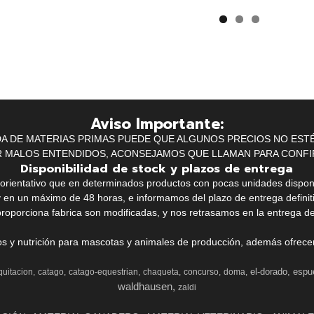
Aviso Importante:
IDA DE MATERIAS PRIMAS PUEDE QUE ALGUNOS PRECIOS NO EST
R MALOS ENTENDIDOS, ACONSEJAMOS QUE LLAMAN PARA CONFI
Disponibilidad de stock y plazos de entrega
k orientativo que en determinados productos con pocas unidades dispo
y en un máximo de 48 horas, e informamos del plazo de entrega definit
proporciona fabrica son modificadas, y nos retrasamos en la entrega de
ios y nutrición para mascotas y animales de producción, además ofrecemo
el-dorado
espu
quitacion
catago
catago-equestrian
chaqueta
concurso
doma
waldhausen
zaldi