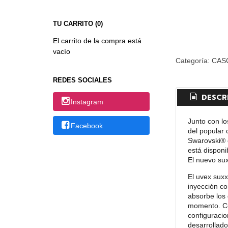
TU CARRITO (0)
El carrito de la compra está
vacío
Categoría:
CAS
REDES SOCIALES
DESCR
Instagram
Junto con lo
Facebook
del popular
Swarovski® c
está dispon
El nuevo sux
El uvex suxx
inyección co
absorbe los 
momento. Co
configuracio
desarrollado