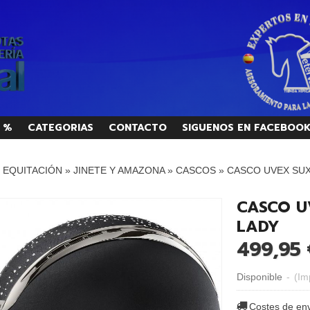
 %
CATEGORIAS
CONTACTO
SIGUENOS EN FACEBOO
/ EQUITACIÓN
»
JINETE Y AMAZONA
»
CASCOS
»
CASCO UVEX SU
CASCO U
LADY
499,95 
Disponible
-
(Im
Costes de en