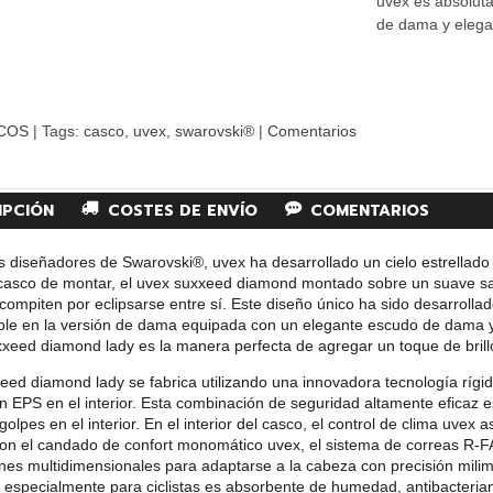
uvex es absolut
de dama y elega
COS
|
Tags:
casco
uvex
swarovski®
|
Comentarios
IPCIÓN
COSTES DE ENVÍO
COMENTARIOS
s diseñadores de Swarovski®, uvex ha desarrollado un cielo estrellad
 casco de montar, el uvex suxxeed diamond montado sobre un suave sa
ompiten por eclipsarse entre sí. Este diseño único ha sido desarrolla
ible en la versión de dama equipada con un elegante escudo de dama 
xeed diamond lady es la manera perfecta de agregar un toque de brillo
eed diamond lady se fabrica utilizando una innovadora tecnología rígi
n EPS en el interior. Esta combinación de seguridad altamente eficaz es
golpes en el interior. En el interior del casco, el control de clima uvex 
n el candado de confort monomático uvex, el sistema de correas R-FAS
nes multidimensionales para adaptarse a la cabeza con precisión milim
 especialmente para ciclistas es absorbente de humedad, antibacteriano,