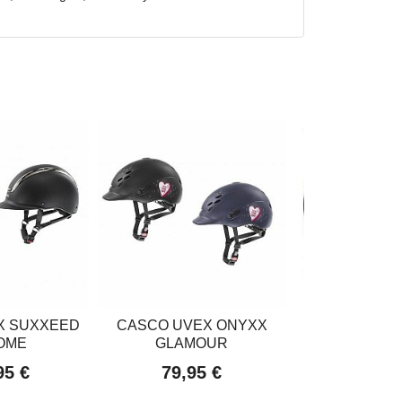
X SUXXEED
CASCO UVEX ONYXX
CASCO MON
OME
GLAMOUR
OSCAR R
95 €
79,95 €
98,19 €