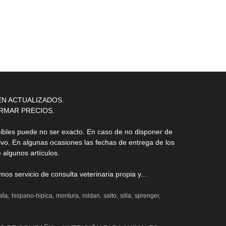
ÉN ACTUALIZADOS.
RMAR PRECIOS.
nibles puede no ser exacto. En caso de no disponer de
ivo. En algunas ocasiones las fechas de entrega de los
 algunos artículos.
s servicio de consulta veterinaria propia y...
ela
hispano-hipica
montura
roldan
salto
silla
sprenger