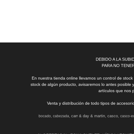
DEBIDO A LA SUB
PARA NO TENE
En nuestra tienda online llevamos un control de stoc
stock de algún producto, avisaremos lo antes posible 
artículos que nos 
Venta y distribución de todo tipos de accesor
carr & day & martin
casco
bocado
cabezada
casco-e