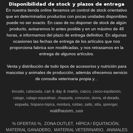
Disponibilidad de stock y plazos de entrega
En nuestra tienda online llevamos un control de stock orientativo
que en determinados productos con pocas unidades disponibles
puede no ser exacto. En caso de no disponer de stock de algún
producto, avisaremos lo antes posible y en un máximo de 48
horas, e informamos del plazo de entrega definitivo. En algunas
ocasiones las fechas de entrega de los artículos que nos
proporciona fabrica son modificadas, y nos retrasamos en la
entrega de algunos artículos.
Venta y distribución de todo tipos de accesorios y nutrición para
mascotas y animales de producción, además ofrecemos servicio
de consulta veterinaria propia y...
carr & day & martin
casco
bocado
cabezada
casco-equitacion
el-dorado
catago
catago-equestrian
chaqueta
concurso
doma
espuela
hispano-hipica
montura
roldan
salto
silla
sprenger
waldhausen
zaldi
% OFERTAS %
ZONA OUTLET
HÍPICA / EQUITACIÓN
MATERIAL GANADERO
MATERIAL VETERINARIO
ANIMALES