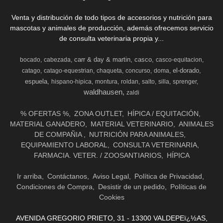
Venta y distribución de todo tipos de accesorios y nutrición para
mascotas y animales de producción, además ofrecemos servicio
de consulta veterinaria propia y...
carr & day & martin
casco
bocado
cabezada
casco-equitacion
el-dorado
catago
catago-equestrian
chaqueta
concurso
doma
espuela
hispano-hipica
montura
roldan
salto
silla
sprenger
waldhausen
zaldi
% OFERTAS %
ZONA OUTLET
HÍPICA / EQUITACIÓN
MATERIAL GANADERO
MATERIAL VETERINARIO
ANIMALES
DE COMPAÑIA
NUTRICIÓN PARA ANIMALES
EQUIPAMIENTO LABORAL
CONSULTA VETERINARIA
FARMACIA. VETER. / ZOOSANTIARIOS
HÍPICA
Ir arriba
Contáctanos
Aviso Legal
Política de Privacidad
Condiciones de Compra
Desistir de un pedido
Políticas de
Cookies
AVENIDA GREGORIO PRIETO, 31 - 13300 VALDEPEï¿½AS,