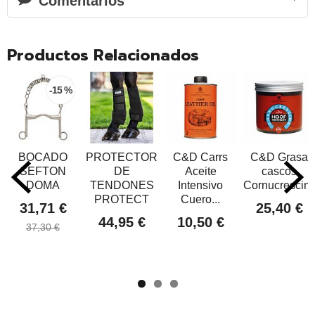
Comentarios
Productos Relacionados
-15 %
BOCADO
PROTECTOR
C&D Carrs
C&D Grasa
SEFTON
DE
Aceite
cascos
DOMA
TENDONES
Intensivo
Cornucrescine.
PROTECT
Cuero...
31,71 €
25,40 €
44,95 €
10,50 €
37,30 €