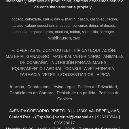
mascotas y animales de producción, además ofrecemos servicio
de consulta veterinaria propia y...
carr & day & martin
casco
bocado
cabezada
casco-equitacion
el-dorado
catago
catago-equestrian
chaqueta
concurso
doma
espuela
hispano-hipica
montura
roldan
salto
silla
sprenger
waldhausen
zaldi
% OFERTAS %
ZONA OUTLET
HÍPICA / EQUITACIÓN
MATERIAL GANADERO
MATERIAL VETERINARIO
ANIMALES
DE COMPAÑIA
NUTRICIÓN PARA ANIMALES
EQUIPAMIENTO LABORAL
CONSULTA VETERINARIA
FARMACIA. VETER. / ZOOSANTIARIOS
HÍPICA
Ir arriba
Contáctanos
Aviso Legal
Política de Privacidad
Condiciones de Compra
Desistir de un pedido
Políticas de
Cookies
AVENIDA GREGORIO PRIETO, 31 - 13300 VALDEPEï¿½AS,
Ciudad Real - (España) | veterval@veterval.es |
926313544
|
696928017
Horario:
09:30 - 14:00 / 17:00 - 20:30 |
Tiempo de Entrega:
1 /