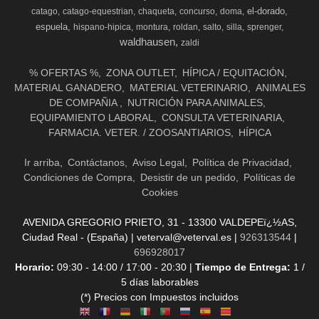
el-dorado
catago
catago-equestrian
chaqueta
concurso
doma
espuela
hispano-hipica
montura
roldan
salto
silla
sprenger
waldhausen
zaldi
% OFERTAS %
ZONA OUTLET
HÍPICA / EQUITACIÓN
MATERIAL GANADERO
MATERIAL VETERINARIO
ANIMALES
DE COMPAÑIA
NUTRICIÓN PARA ANIMALES
EQUIPAMIENTO LABORAL
CONSULTA VETERINARIA
FARMACIA. VETER. / ZOOSANTIARIOS
HÍPICA
Ir arriba
Contáctanos
Aviso Legal
Política de Privacidad
Condiciones de Compra
Desistir de un pedido
Políticas de
Cookies
AVENIDA GREGORIO PRIETO, 31 - 13300 VALDEPEï¿½AS,
Ciudad Real - (España) | veterval@veterval.es |
926313544
|
696928017
Horario:
09:30 - 14:00 / 17:00 - 20:30 |
Tiempo de Entrega:
1 /
5 días laborables
(*) Precios con Impuestos incluidos