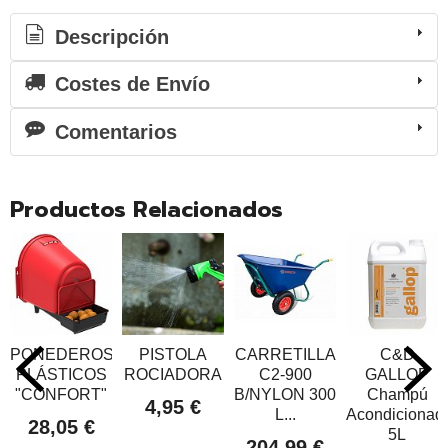
Descripción
Costes de Envío
Comentarios
Productos Relacionados
PONEDEROS
PISTOLA
CARRETILLA
C&D
PLÁSTICOS
ROCIADORA
C2-900
GALLOP
"CONFORT"
B/NYLON 300
Champú
4,95 €
L...
Acondicionad
28,05 €
5L
204,99 €