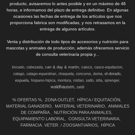
producto, avisaremos lo antes posible y en un máximo de 48
horas, e informamos del plazo de entrega definitivo. En algunas
ocasiones las fechas de entrega de los artículos que nos
proporciona fabrica son modificadas, y nos retrasamos en la
entrega de algunos artículos.
Venta y distribución de todo tipos de accesorios y nutrición para
mascotas y animales de producción, además ofrecemos servicio
de consulta veterinaria propia y...
carr & day & martin
casco
bocado
cabezada
casco-equitacion
el-dorado
catago
catago-equestrian
chaqueta
concurso
doma
espuela
hispano-hipica
montura
roldan
salto
silla
sprenger
waldhausen
zaldi
% OFERTAS %
ZONA OUTLET
HÍPICA / EQUITACIÓN
MATERIAL GANADERO
MATERIAL VETERINARIO
ANIMALES
DE COMPAÑIA
NUTRICIÓN PARA ANIMALES
EQUIPAMIENTO LABORAL
CONSULTA VETERINARIA
FARMACIA. VETER. / ZOOSANTIARIOS
HÍPICA