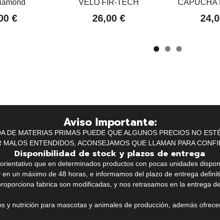
Diamond
VELO FIR-TECH
CAPUCHA 
00 €
26,00 €
24,0
Aviso Importante:
IDA DE MATERIAS PRIMAS PUEDE QUE ALGUNOS PRECIOS NO EST
R MALOS ENTENDIDOS, ACONSEJAMOS QUE LLAMAN PARA CONFI
Disponibilidad de stock y plazos de entrega
k orientativo que en determinados productos con pocas unidades dispo
y en un máximo de 48 horas, e informamos del plazo de entrega definit
proporciona fabrica son modificadas, y nos retrasamos en la entrega de
ios y nutrición para mascotas y animales de producción, además ofrecemo