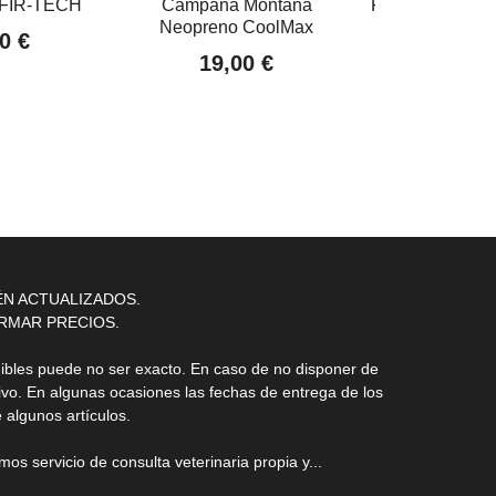
FIR-TECH
Campana Montana
Protector Mont
Neopreno CoolMax
0 €
35,00
19,00 €
ÉN ACTUALIZADOS.
RMAR PRECIOS.
nibles puede no ser exacto. En caso de no disponer de
ivo. En algunas ocasiones las fechas de entrega de los
 algunos artículos.
s servicio de consulta veterinaria propia y...