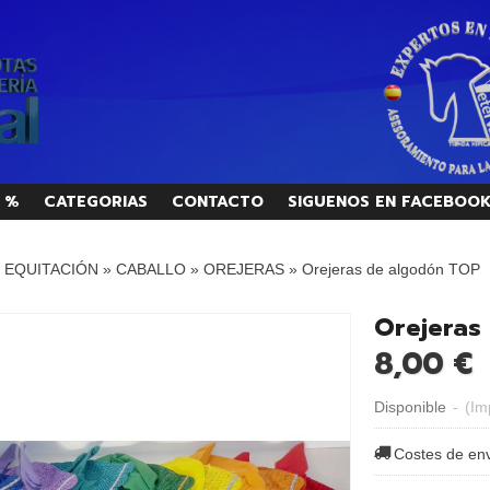
 %
CATEGORIAS
CONTACTO
SIGUENOS EN FACEBOO
/ EQUITACIÓN
»
CABALLO
»
OREJERAS
»
Orejeras de algodón TOP
Orejeras
8,00 €
Disponible
-
(Im
Costes de en