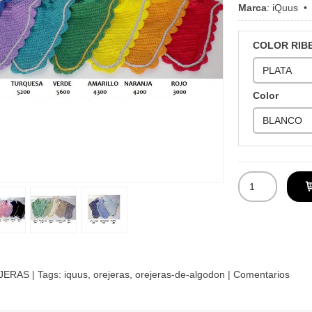
Marca
:
iQuus
COLOR RIB
Color
JERAS
|
Tags:
iquus
orejeras
orejeras-de-algodon
|
Comentarios