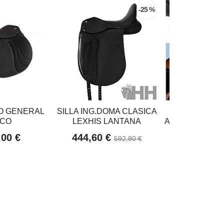
-25 %
SO GENERAL
SILLA ING.DOMA CLASICA
BAS
CO
LEXHIS LANTANA
ANATÓMICO/1ºL
,00 €
444,60 €
46,89
592,80 €