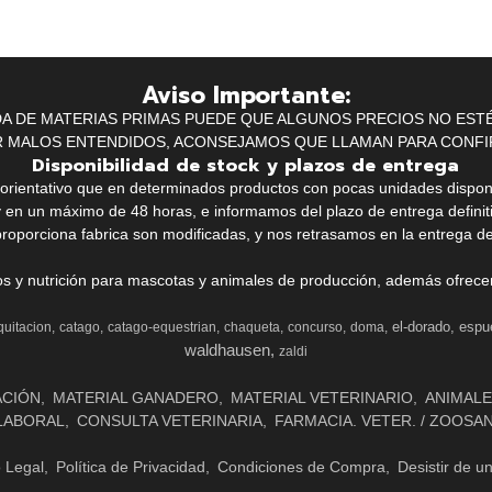
Aviso Importante:
IDA DE MATERIAS PRIMAS PUEDE QUE ALGUNOS PRECIOS NO EST
R MALOS ENTENDIDOS, ACONSEJAMOS QUE LLAMAN PARA CONFI
Disponibilidad de stock y plazos de entrega
k orientativo que en determinados productos con pocas unidades dispo
y en un máximo de 48 horas, e informamos del plazo de entrega definit
proporciona fabrica son modificadas, y nos retrasamos en la entrega de
ios y nutrición para mascotas y animales de producción, además ofrecemo
el-dorado
espu
quitacion
catago
catago-equestrian
chaqueta
concurso
doma
waldhausen
zaldi
ACIÓN
MATERIAL GANADERO
MATERIAL VETERINARIO
ANIMALE
LABORAL
CONSULTA VETERINARIA
FARMACIA. VETER. / ZOOSA
o Legal
Política de Privacidad
Condiciones de Compra
Desistir de u