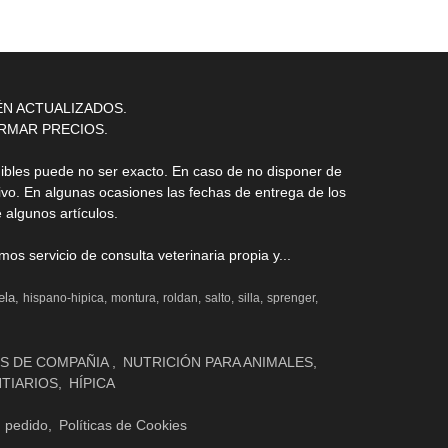
ÉN ACTUALIZADOS.
RMAR PRECIOS.
nibles puede no ser exacto. En caso de no disponer de
ivo. En algunas ocasiones las fechas de entrega de los
 algunos artículos.
s servicio de consulta veterinaria propia y...
ela
hispano-hipica
montura
roldan
salto
silla
sprenger
S DE COMPAÑIA
NUTRICIÓN PARA ANIMALES
NTIARIOS
HÍPICA
n pedido
Políticas de Cookies