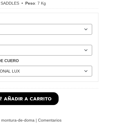
 SADDLES
•
Peso
:
7 Kg
DE CUERO
AÑADIR A CARRITO
montura-de-doma
|
Comentarios