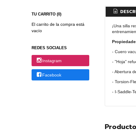
DESCR
TU CARRITO (0)
El carrito de la compra está
¡Una silla r
vacío
entrenamient
Propiedade
REDES SOCIALES
- Cuero vacu
Instagram
- "Hoja" re
- Abertura d
Facebook
- Torsion-F
- I-Saddle-
Producto