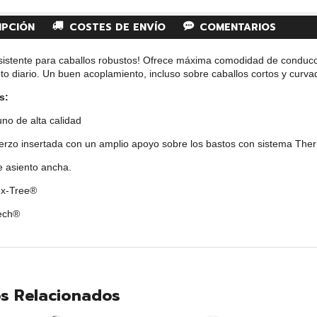
IPCIÓN
COSTES DE ENVÍO
COMENTARIOS
esistente para caballos robustos! Ofrece máxima comodidad de conducc
o diario. Un buen acoplamiento, incluso sobre caballos cortos y curvad
s:
no de alta calidad
fuerzo insertada con un amplio apoyo sobre los bastos con sistema Th
e asiento ancha.
lex-Tree®
Tech®
s Relacionados