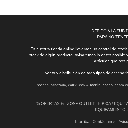
DEBIDO A LA SUB
PARA NO TENE
En nuestra tienda online llevamos un control de stoc
stock de algún producto, avisaremos lo antes posible 
artículos que nos 
Venta y distribución de todo tipos de accesor
carr & day & martin
casco
bocado
cabezada
casco-e
% OFERTAS %
ZONA OUTLET
HÍPICA / EQUIT
EQUIPAMIENTO 
Ir arriba
Contáctanos
Avis