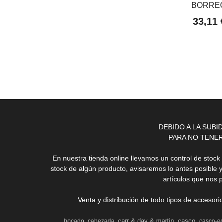
BORREG
33,11
DEBIDO A LA SUB
PARA NO TENE
En nuestra tienda online llevamos un control de stoc
stock de algún producto, avisaremos lo antes posible 
artículos que nos 
Venta y distribución de todo tipos de accesor
carr & day & martin
casco
bocado
cabezada
casco-e