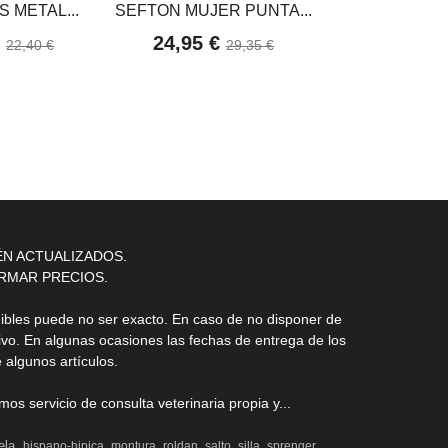
 METAL...
SEFTON MUJER PUNTA...
INGLESA HH 
€
24,95 €
5,02 €
22,40 €
29,35 €
ÉN ACTUALIZADOS.
RMAR PRECIOS.
nibles puede no ser exacto. En caso de no disponer de
ivo. En algunas ocasiones las fechas de entrega de los
 algunos artículos.
s servicio de consulta veterinaria propia y...
ela
hispano-hipica
montura
roldan
salto
silla
sprenger