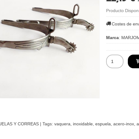
Producto Dispon
Costes de en
Marca
:
MARJO
UELAS Y CORREAS
|
Tags:
vaquera
inoxidable
espuela
acero-inox
a