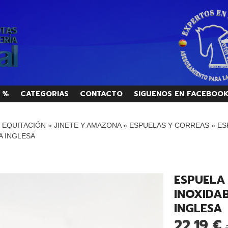
 %
CATEGORIAS
CONTACTO
SIGUENOS EN FACEBOO
/ EQUITACIÓN
»
JINETE Y AMAZONA
»
ESPUELAS Y CORREAS
»
ES
A INGLESA
ESPUELA
INOXIDA
INGLESA
22,19 €