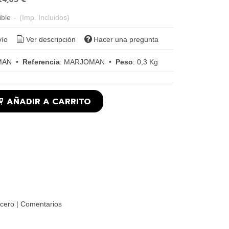
ible
-
(Imp. Incluidos)
vío
Ver descripción
Hacer una pregunta
MAN
•
Referencia
:
MARJOMAN
•
Peso
:
0,3 Kg
AÑADIR A CARRITO
cero
|
Comentarios