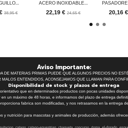
UILLO...
ACERO INOXIDABLE...
PASADORES
 €
22,19 €
20,16 
38,95 €
24,65 €
Aviso Importante:
IDA DE MATERIAS PRIMAS PUEDE QUE ALGUNOS PRECIOS NO EST
R MALOS ENTENDIDOS, ACONSEJAMOS QUE LLAMAN PARA CONFI
Disponibilidad de stock y plazos de entrega
k orientativo que en determinados productos con pocas unidades dispo
y en un máximo de 48 horas, e informamos del plazo de entrega definit
proporciona fabrica son modificadas, y nos retrasamos en la entrega de
ios y nutrición para mascotas y animales de producción, además ofrecemo
el-dorado
espu
quitacion
catago
catago-equestrian
chaqueta
concurso
doma