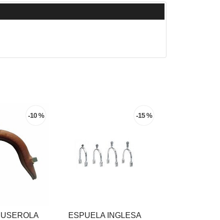
-10 %
-15 %
MUSEROLA
ESPUELA INGLESA
CORREA E