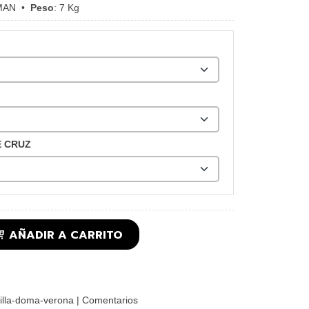
MAN
•
Peso
:
7 Kg
E CRUZ
AÑADIR A CARRITO
illa-doma-verona
|
Comentarios