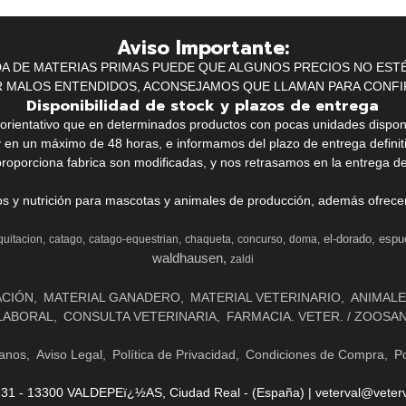
Aviso Importante:
IDA DE MATERIAS PRIMAS PUEDE QUE ALGUNOS PRECIOS NO EST
R MALOS ENTENDIDOS, ACONSEJAMOS QUE LLAMAN PARA CONFI
Disponibilidad de stock y plazos de entrega
k orientativo que en determinados productos con pocas unidades dispo
y en un máximo de 48 horas, e informamos del plazo de entrega definit
proporciona fabrica son modificadas, y nos retrasamos en la entrega de
ios y nutrición para mascotas y animales de producción, además ofrecemo
el-dorado
espu
quitacion
catago
catago-equestrian
chaqueta
concurso
doma
waldhausen
zaldi
ACIÓN
MATERIAL GANADERO
MATERIAL VETERINARIO
ANIMALE
LABORAL
CONSULTA VETERINARIA
FARMACIA. VETER. / ZOOSA
anos
Aviso Legal
Política de Privacidad
Condiciones de Compra
Po
- 13300 VALDEPEï¿½AS, Ciudad Real - (España) | veterval@veterv