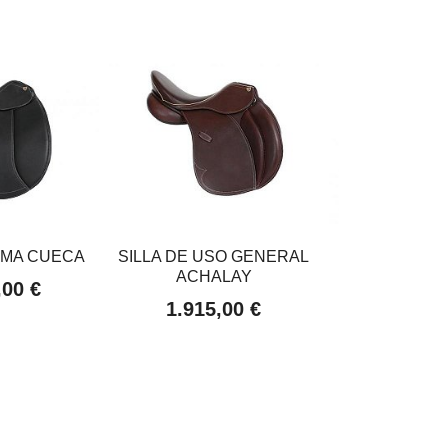
OMA CUECA
SILLA DE USO GENERAL
SILLA I
ACHALAY
,00 €
2.300,
1.915,00 €