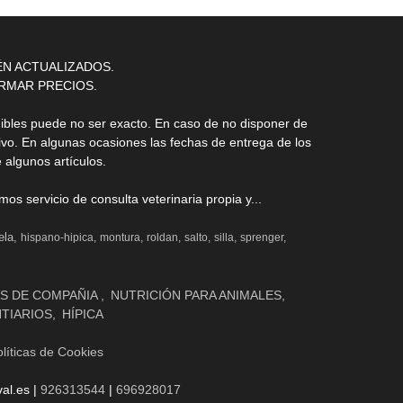
ÉN ACTUALIZADOS.
RMAR PRECIOS.
nibles puede no ser exacto. En caso de no disponer de
ivo. En algunas ocasiones las fechas de entrega de los
 algunos artículos.
s servicio de consulta veterinaria propia y...
ela
hispano-hipica
montura
roldan
salto
silla
sprenger
S DE COMPAÑIA
NUTRICIÓN PARA ANIMALES
NTIARIOS
HÍPICA
líticas de Cookies
al.es |
926313544
|
696928017