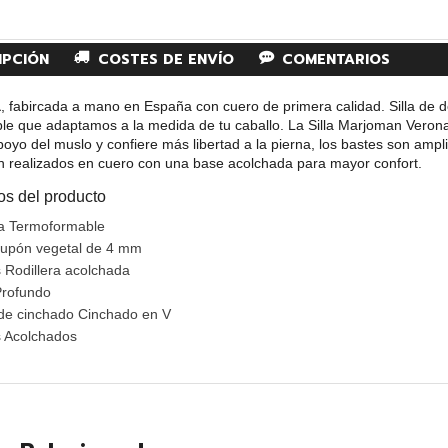
IPCIÓN
COSTES DE ENVÍO
COMENTARIOS
a
, fabircada a mano en España con cuero de primera calidad. Silla de
le que adaptamos a la medida de tu caballo. La Silla Marjoman Verona
poyo del muslo y confiere más libertad a la pierna, los bastes son ampl
n realizados en cuero con una base acolchada para mayor confort.
os del producto
a Termoformable
upón vegetal de 4 mm
 Rodillera acolchada
Profundo
de cinchado Cinchado en V
 Acolchados