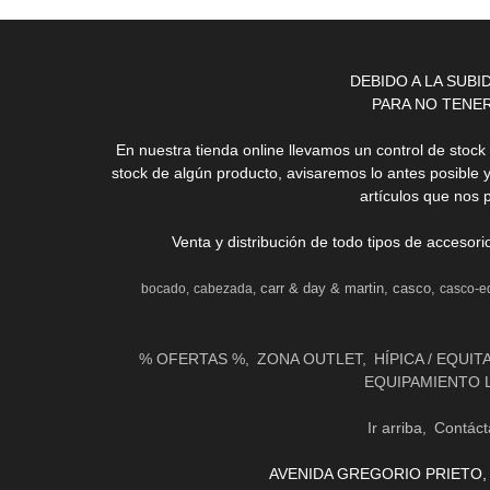
DEBIDO A LA SUB
PARA NO TENE
En nuestra tienda online llevamos un control de stoc
stock de algún producto, avisaremos lo antes posible 
artículos que nos 
Venta y distribución de todo tipos de accesor
carr & day & martin
casco
bocado
cabezada
casco-e
% OFERTAS %
ZONA OUTLET
HÍPICA / EQUIT
EQUIPAMIENTO 
Ir arriba
Contáct
AVENIDA GREGORIO PRIETO, 31 