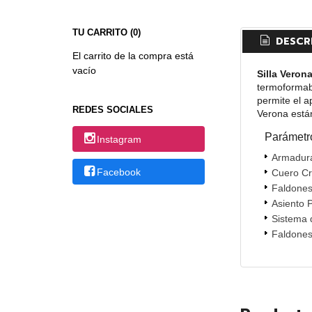
TU CARRITO (0)
DESCR
El carrito de la compra está
vacío
Silla Veron
termoformab
permite el a
REDES SOCIALES
Verona está
Parámetr
Instagram
Armadur
Facebook
Cuero Cr
Faldones
Asiento 
Sistema 
Faldones