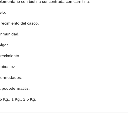
lementario con biotina concentrada con carnitina.
elo.
crecimiento del casco.
 inmunidad.
igor.
crecimiento.
robustez.
fermedades.
 pododermatitis.
 Kg., 1 Kg., 2.5 Kg.