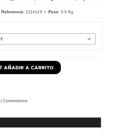
•
Referencia
:
2114119
•
Peso
:
0,5 Kg
AÑADIR A CARRITO
|
Comentarios