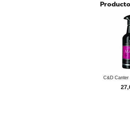
Producto
C&D Canter M
27,