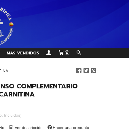
K
MÁS VENDIDOS
0
TINA
IENSO COMPLEMENTARIO
 CARNITINA
p. Incluidos)
vío
Ver descripción
Hacer una pregunta