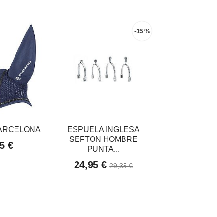
-15 %
ARCELONA
ESPUELA INGLESA
BOLSA PARA 
SEFTON HOMBRE
5 €
39,95
PUNTA...
24,95 €
29,35 €