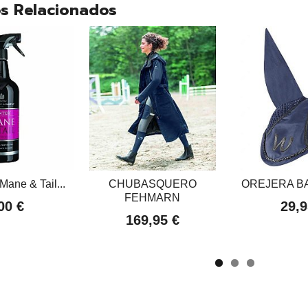
s Relacionados
ane & Tail...
CHUBASQUERO
OREJERA B
FEHMARN
00 €
29,9
169,95 €