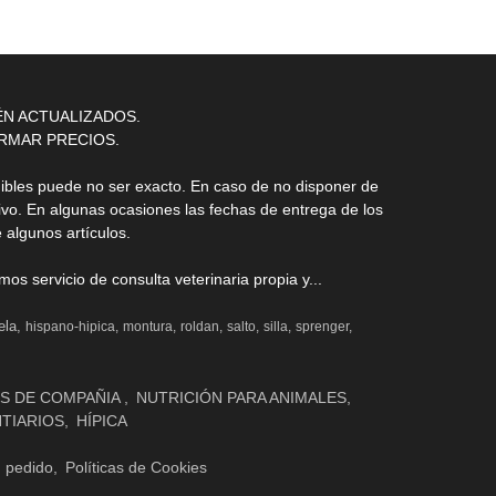
ÉN ACTUALIZADOS.
RMAR PRECIOS.
nibles puede no ser exacto. En caso de no disponer de
ivo. En algunas ocasiones las fechas de entrega de los
 algunos artículos.
s servicio de consulta veterinaria propia y...
ela
hispano-hipica
montura
roldan
salto
silla
sprenger
S DE COMPAÑIA
NUTRICIÓN PARA ANIMALES
NTIARIOS
HÍPICA
n pedido
Políticas de Cookies