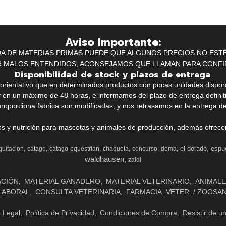
Aviso Importante:
IDA DE MATERIAS PRIMAS PUEDE QUE ALGUNOS PRECIOS NO EST
R MALOS ENTENDIDOS, ACONSEJAMOS QUE LLAMAN PARA CONFI
Disponibilidad de stock y plazos de entrega
k orientativo que en determinados productos con pocas unidades dispo
y en un máximo de 48 horas, e informamos del plazo de entrega definit
proporciona fabrica son modificadas, y nos retrasamos en la entrega de
ios y nutrición para mascotas y animales de producción, además ofrecemo
el-dorado
espu
quitacion
catago
catago-equestrian
chaqueta
concurso
doma
waldhausen
zaldi
ACIÓN
MATERIAL GANADERO
MATERIAL VETERINARIO
ANIMALE
LABORAL
CONSULTA VETERINARIA
FARMACIA. VETER. / ZOOSA
o Legal
Política de Privacidad
Condiciones de Compra
Desistir de u