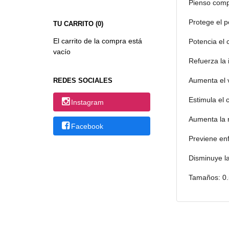
Pienso comp
Protege el p
TU CARRITO (0)
El carrito de la compra está
Potencia el 
vacío
Refuerza la
Aumenta el v
REDES SOCIALES
Estimula el 
Instagram
Aumenta la 
Facebook
Previene en
Disminuye la
Tamaños: 0.5