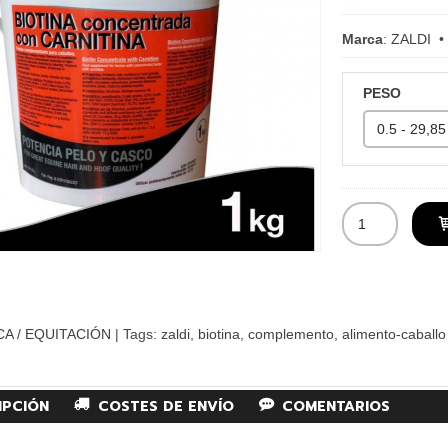
Marca
:
ZALDI
PESO
CA / EQUITACIÓN
|
Tags:
zaldi
biotina
complemento
alimento-caballo
IPCIÓN
COSTES DE ENVÍO
COMENTARIOS