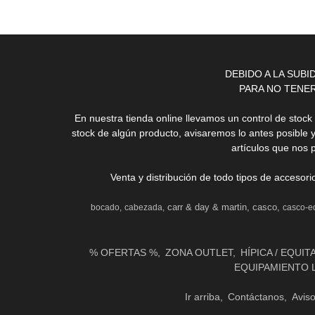
DEBIDO A LA SUB
PARA NO TENE
En nuestra tienda online llevamos un control de stoc
stock de algún producto, avisaremos lo antes posible 
artículos que nos 
Venta y distribución de todo tipos de accesor
carr & day & martin
casco
bocado
cabezada
casco-e
% OFERTAS %
ZONA OUTLET
HÍPICA / EQUIT
EQUIPAMIENTO 
Ir arriba
Contáctanos
Avis