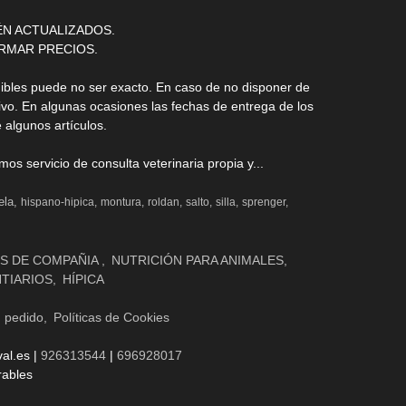
ÉN ACTUALIZADOS.
RMAR PRECIOS.
nibles puede no ser exacto. En caso de no disponer de
ivo. En algunas ocasiones las fechas de entrega de los
 algunos artículos.
s servicio de consulta veterinaria propia y...
ela
hispano-hipica
montura
roldan
salto
silla
sprenger
S DE COMPAÑIA
NUTRICIÓN PARA ANIMALES
NTIARIOS
HÍPICA
n pedido
Políticas de Cookies
al.es |
926313544
|
696928017
rables