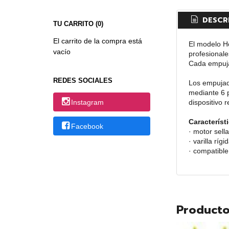
DESCR
TU CARRITO (0)
El carrito de la compra está
El modelo H
vacío
profesional
Cada empuja
REDES SOCIALES
Los empujado
mediante 6 p
dispositivo 
Instagram
Característ
Facebook
· motor sell
· varilla rígi
· compatible
Producto