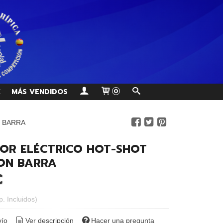
K
MÁS VENDIDOS
0
 BARRA
OR ELÉCTRICO HOT-SHOT
ON BARRA
€
p. Incluidos)
vío
Ver descripción
Hacer una pregunta