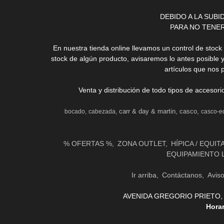
DEBIDO A LA SUB
PARA NO TENE
En nuestra tienda online llevamos un control de stoc
stock de algún producto, avisaremos lo antes posible 
artículos que nos 
Venta y distribución de todo tipos de accesor
carr & day & martin
casco
bocado
cabezada
casco-e
% OFERTAS %
ZONA OUTLET
HÍPICA / EQUIT
EQUIPAMIENTO 
Ir arriba
Contáctanos
Avis
AVENIDA GREGORIO PRIETO, 31 
Hora