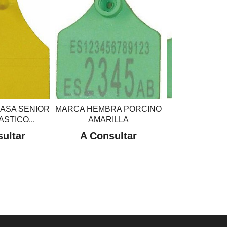
ASA SENIOR
MARCA HEMBRA PORCINO
MARCA MAC
STICO...
AMARILLA
PLASTICO 
ultar
A Consultar
A Cons