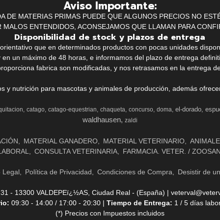
Aviso Importante:
IDA DE MATERIAS PRIMAS PUEDE QUE ALGUNOS PRECIOS NO EST
R MALOS ENTENDIDOS, ACONSEJAMOS QUE LLAMAN PARA CONFI
Disponibilidad de stock y plazos de entrega
k orientativo que en determinados productos con pocas unidades dispo
y en un máximo de 48 horas, e informamos del plazo de entrega definit
proporciona fabrica son modificadas, y nos retrasamos en la entrega de
ios y nutrición para mascotas y animales de producción, además ofrecemo
el-dorado
espu
quitacion
catago
catago-equestrian
chaqueta
concurso
doma
waldhausen
zaldi
ACIÓN
MATERIAL GANADERO
MATERIAL VETERINARIO
ANIMALE
LABORAL
CONSULTA VETERINARIA
FARMACIA. VETER. / ZOOSA
o Legal
Política de Privacidad
Condiciones de Compra
Desistir de u
- 13300 VALDEPEï¿½AS, Ciudad Real - (España) | veterval@veterv
rio:
09:30 - 14:00 / 17:00 - 20:30 |
Tiempo de Entrega:
1 / 5 días labo
(*) Precios con Impuestos incluidos