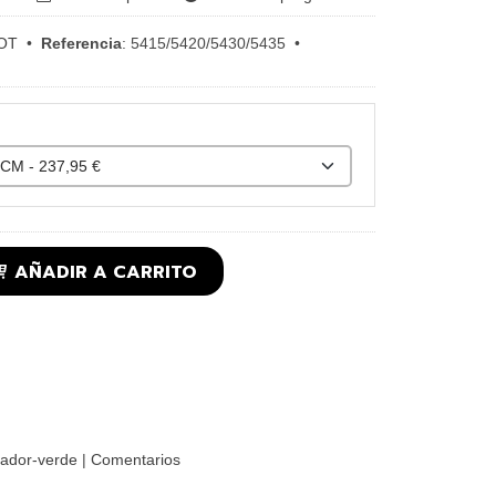
OT
•
Referencia
:
5415/5420/5430/5435
•
AÑADIR A CARRITO
ador-verde
|
Comentarios