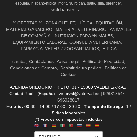
espuela
hispano-hipica
montura
roldan
salto
silla
sprenger
waldhausen
zaldi
% OFERTAS %
ZONA OUTLET
HÍPICA / EQUITACIÓN
MATERIAL GANADERO
MATERIAL VETERINARIO
ANIMALES
DE COMPAÑIA
NUTRICIÓN PARA ANIMALES
EQUIPAMIENTO LABORAL
CONSULTA VETERINARIA
FARMACIA. VETER. / ZOOSANTIARIOS
HÍPICA
Ir arriba
Contáctanos
Aviso Legal
Política de Privacidad
Condiciones de Compra
Desistir de un pedido
Políticas de
Cookies
AVENIDA GREGORIO PRIETO, 31 - 13300 VALDEPEï¿½AS,
Ciudad Real - (España) | veterval@veterval.es |
926313544
|
696928017
Horario:
09:30 - 14:00 / 17:00 - 20:30 |
Tiempo de Entrega:
1 /
5 días laborables
(*) Precios con Impuestos incluidos