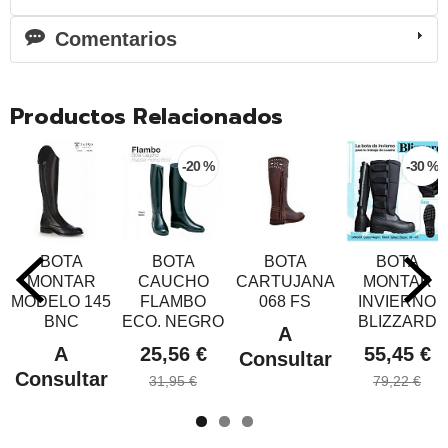
Comentarios
Productos Relacionados
-20 %
-30 %
BOTA
BOTA
BOTA
BOTA
MONTAR
CAUCHO
CARTUJANA
MONTAR
MODELO 145
FLAMBO
068 FS
INVIERNO
BNC
ECO. NEGRO
BLIZZARD
A
A
25,56 €
55,45 €
Consultar
Consultar
31,95 €
79,22 €