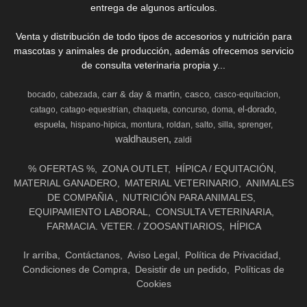
entrega de algunos artículos.
Venta y distribución de todo tipos de accesorios y nutrición para
mascotas y animales de producción, además ofrecemos servicio
de consulta veterinaria propia y...
carr & day & martin
casco
bocado
cabezada
casco-equitacion
el-dorado
catago
catago-equestrian
chaqueta
concurso
doma
espuela
hispano-hipica
montura
roldan
salto
silla
sprenger
waldhausen
zaldi
% OFERTAS %
ZONA OUTLET
HÍPICA / EQUITACIÓN
MATERIAL GANADERO
MATERIAL VETERINARIO
ANIMALES
DE COMPAÑIA
NUTRICIÓN PARA ANIMALES
EQUIPAMIENTO LABORAL
CONSULTA VETERINARIA
FARMACIA. VETER. / ZOOSANTIARIOS
HÍPICA
Ir arriba
Contáctanos
Aviso Legal
Política de Privacidad
Condiciones de Compra
Desistir de un pedido
Políticas de
Cookies