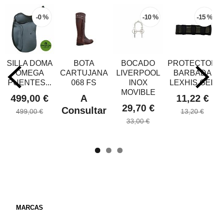
-0 %
-10 %
-15 %
SILLA DOMA
BOTA
BOCADO
PROTECTOR
OMEGA
CARTUJANA
LIVERPOOL
BARBADA
PUENTES...
068 FS
INOX
LEXHIS GEL
MOVIBLE
499,00 €
A
11,22 €
29,70 €
Consultar
499,00 €
13,20 €
33,00 €
MARCAS