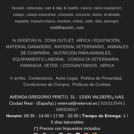
carr & day & martin
casco
bocado
cabezada
casco-equitacion
el-dorado
catago
catago-equestrian
chaqueta
concurso
doma
espuela
hispano-hipica
montura
roldan
salto
silla
sprenger
waldhausen
zaldi
% OFERTAS %
ZONA OUTLET
HÍPICA / EQUITACIÓN
MATERIAL GANADERO
MATERIAL VETERINARIO
ANIMALES
DE COMPAÑIA
NUTRICIÓN PARA ANIMALES
EQUIPAMIENTO LABORAL
CONSULTA VETERINARIA
FARMACIA. VETER. / ZOOSANTIARIOS
HÍPICA
Ir arriba
Contáctanos
Aviso Legal
Política de Privacidad
Condiciones de Compra
Políticas de Cookies
AVENIDA GREGORIO PRIETO, 31 - 13300 VALDEPEï¿½AS,
Ciudad Real - (España) | veterval@veterval.es |
926313544
|
696928017
Horario:
09:30 - 14:00 / 17:00 - 20:30 |
Tiempo de Entrega:
1 /
5 días laborables
(*) Precios con Impuestos incluidos