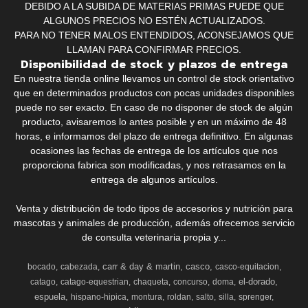
DEBIDO A LA SUBIDA DE MATERIAS PRIMAS PUEDE QUE
ALGUNOS PRECIOS NO ESTÉN ACTUALIZADOS.
PARA NO TENER MALOS ENTENDIDOS, ACONSEJAMOS QUE
LLAMAN PARA CONFIRMAR PRECIOS.
Disponibilidad de stock y plazos de entrega
En nuestra tienda online llevamos un control de stock orientativo
que en determinados productos con pocas unidades disponibles
puede no ser exacto. En caso de no disponer de stock de algún
producto, avisaremos lo antes posible y en un máximo de 48
horas, e informamos del plazo de entrega definitivo. En algunas
ocasiones las fechas de entrega de los artículos que nos
proporciona fabrica son modificadas, y nos retrasamos en la
entrega de algunos artículos.
Venta y distribución de todo tipos de accesorios y nutrición para
mascotas y animales de producción, además ofrecemos servicio
de consulta veterinaria propia y...
carr & day & martin
casco
bocado
cabezada
casco-equitacion
el-dorado
catago
catago-equestrian
chaqueta
concurso
doma
espuela
hispano-hipica
montura
roldan
salto
silla
sprenger