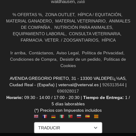
waldhausen
zaldi
% OFERTAS %
ZONA OUTLET
HÍPICA / EQUITACIÓN
MATERIAL GANADERO
MATERIAL VETERINARIO
ANIMALES
DE COMPAÑIA
NUTRICIÓN PARA ANIMALES
EQUIPAMIENTO LABORAL
CONSULTA VETERINARIA
FARMACIA. VETER. / ZOOSANTIARIOS
HÍPICA
Ir arriba
Contáctanos
Aviso Legal
Política de Privacidad
Condiciones de Compra
Desistir de un pedido
Políticas de
Cookies
AVENIDA GREGORIO PRIETO, 31 - 13300 VALDEPEï¿½AS,
Ciudad Real - (España) | veterval@veterval.es |
926313544
|
696928017
Horario:
09:30 - 14:00 / 17:00 - 20:30 |
Tiempo de Entrega:
1 /
5 días laborables
(*) Precios con Impuestos incluidos