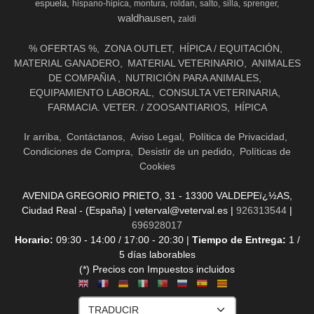
espuela
hispano-hipica
montura
roldan
salto
silla
sprenger
waldhausen
zaldi
% OFERTAS %
ZONA OUTLET
HÍPICA / EQUITACIÓN
MATERIAL GANADERO
MATERIAL VETERINARIO
ANIMALES
DE COMPAÑIA
NUTRICIÓN PARA ANIMALES
EQUIPAMIENTO LABORAL
CONSULTA VETERINARIA
FARMACIA. VETER. / ZOOSANTIARIOS
HÍPICA
Ir arriba
Contáctanos
Aviso Legal
Política de Privacidad
Condiciones de Compra
Desistir de un pedido
Políticas de
Cookies
AVENIDA GREGORIO PRIETO, 31 - 13300 VALDEPEï¿½AS,
Ciudad Real - (España) | veterval@veterval.es |
926313544
|
696928017
Horario:
09:30 - 14:00 / 17:00 - 20:30 |
Tiempo de Entrega:
1 /
5 días laborables
(*) Precios con Impuestos incluidos