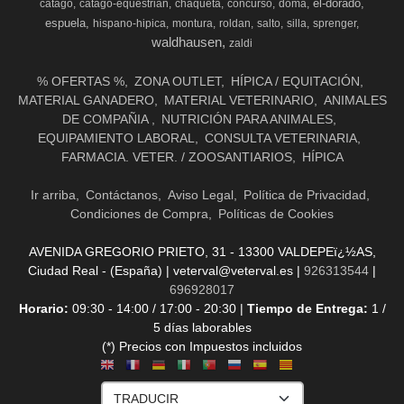
el-dorado
catago
catago-equestrian
chaqueta
concurso
doma
espuela
hispano-hipica
montura
roldan
salto
silla
sprenger
waldhausen
zaldi
% OFERTAS %
ZONA OUTLET
HÍPICA / EQUITACIÓN
MATERIAL GANADERO
MATERIAL VETERINARIO
ANIMALES
DE COMPAÑIA
NUTRICIÓN PARA ANIMALES
EQUIPAMIENTO LABORAL
CONSULTA VETERINARIA
FARMACIA. VETER. / ZOOSANTIARIOS
HÍPICA
Ir arriba
Contáctanos
Aviso Legal
Política de Privacidad
Condiciones de Compra
Políticas de Cookies
AVENIDA GREGORIO PRIETO, 31 - 13300 VALDEPEï¿½AS,
Ciudad Real - (España) | veterval@veterval.es |
926313544
|
696928017
Horario:
09:30 - 14:00 / 17:00 - 20:30 |
Tiempo de Entrega:
1 /
5 días laborables
(*) Precios con Impuestos incluidos