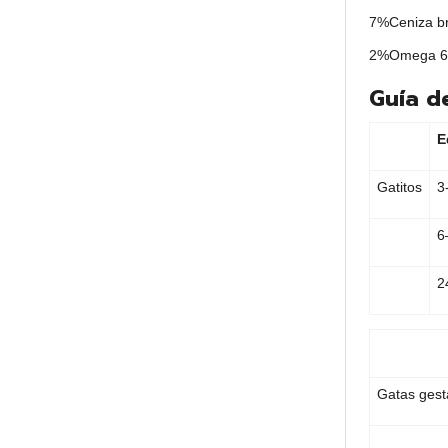
7%
Ceniza b
2%
Omega 
Guía d
E
Gatitos
3
6
2
Gatas gest