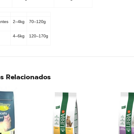
antes
2–4kg
70–120g
4–6kg
120–170g
s Relacionados