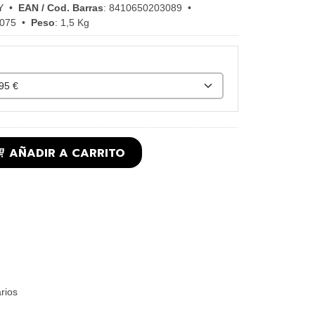
Y
•
EAN / Cod. Barras
:
8410650203089
•
075
•
Peso
:
1,5 Kg
AÑADIR A CARRITO
rios