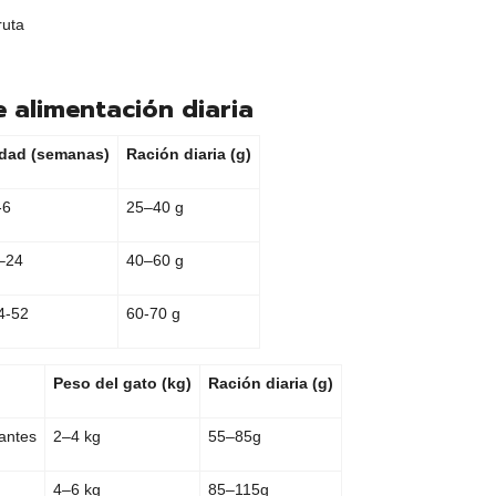
ruta
6
e alimentación diaria
dad (semanas)
Ración diaria (g)
-6
25–40 g
–24
40–60 g
4-52
60-70 g
Peso del gato (kg)
Ración diaria (g)
antes
2–4 kg
55–85g
4–6 kg
85–115g