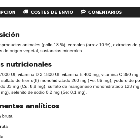
IPCIÓN
COSTES DE ENVÍO
COMENTARIOS
ición
productos animales (pollo 18 %), cereales (arroz 10 %), extractos de p
 de origen vegetal, sustancias minerales.
s nutricionales
7000 UI, vitamina D 3 1800 UI, vitamina E 400 mg, vitamina C 350 mg,
 sulfato de hierro(II) monohidratado 260 mg (Fe: 86 mg), yoduro de pota
ado 33 mg (Cu: 8,8 mg), sulfato de manganeso monohidratado 123 mg 
mg), selenito de sodio 0,2 mg (Se: 0,1 mg).
entes analíticos
a bruta
ruta
ta