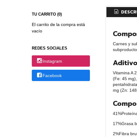
DESCR
TU CARRITO (0)
El carrito de la compra está
vacío
Compos
Carnes y sub
REDES SOCIALES
subproductos
Aditivo
Instagram
Vitamina A 2
Facebook
(Fe: 45 mg),
pentahidrat
mg (Zn: 148 
Compon
41%
Proteín
17%
Grasa b
2%
Fibra bru