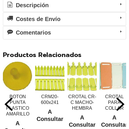
Descripción
Costes de Envío
Comentarios
Productos Relacionados
BOTON
CRM20-
CROTAL CR-
CROTAL
PUNTA
600x241
C MACHO-
PARA
PLASTICO
HEMBRA
COLLAR
A
AMARILLO
A
A
Consultar
A
Consultar
Consultar