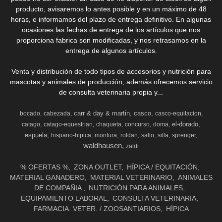
producto, avisaremos lo antes posible y en un máximo de 48
horas, e informamos del plazo de entrega definitivo. En algunas
ocasiones las fechas de entrega de los artículos que nos
proporciona fabrica son modificadas, y nos retrasamos en la
entrega de algunos artículos.
Venta y distribución de todo tipos de accesorios y nutrición para
mascotas y animales de producción, además ofrecemos servicio
de consulta veterinaria propia y...
carr & day & martin
casco
bocado
cabezada
casco-equitacion
el-dorado
catago
catago-equestrian
chaqueta
concurso
doma
espuela
hispano-hipica
montura
roldan
salto
silla
sprenger
waldhausen
zaldi
% OFERTAS %
ZONA OUTLET
HÍPICA / EQUITACIÓN
MATERIAL GANADERO
MATERIAL VETERINARIO
ANIMALES
DE COMPAÑIA
NUTRICIÓN PARA ANIMALES
EQUIPAMIENTO LABORAL
CONSULTA VETERINARIA
FARMACIA. VETER. / ZOOSANTIARIOS
HÍPICA