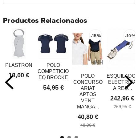
Productos Relacionados
-15 %
-10 %
PLASTRON
POLO
COMPETICION
18,00 €
POLO
ESQUILADO
EQ BROOKE
CONCURSO
ELECTRICA
54,95 €
ARIAT
A RED...
APTOS
242,96 €
VENT
MANGA...
269,95 €
40,80 €
48,00 €