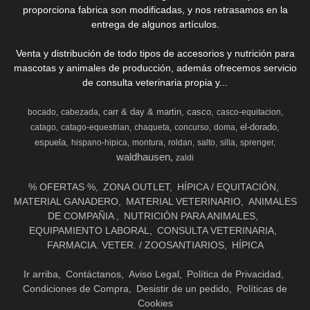
proporciona fabrica son modificadas, y nos retrasamos en la
entrega de algunos artículos.
Venta y distribución de todo tipos de accesorios y nutrición para
mascotas y animales de producción, además ofrecemos servicio
de consulta veterinaria propia y...
carr & day & martin
casco
bocado
cabezada
casco-equitacion
el-dorado
catago
catago-equestrian
chaqueta
concurso
doma
espuela
hispano-hipica
montura
roldan
salto
silla
sprenger
waldhausen
zaldi
% OFERTAS %
ZONA OUTLET
HÍPICA / EQUITACIÓN
MATERIAL GANADERO
MATERIAL VETERINARIO
ANIMALES
DE COMPAÑIA
NUTRICIÓN PARA ANIMALES
EQUIPAMIENTO LABORAL
CONSULTA VETERINARIA
FARMACIA. VETER. / ZOOSANTIARIOS
HÍPICA
Ir arriba
Contáctanos
Aviso Legal
Política de Privacidad
Condiciones de Compra
Desistir de un pedido
Políticas de
Cookies