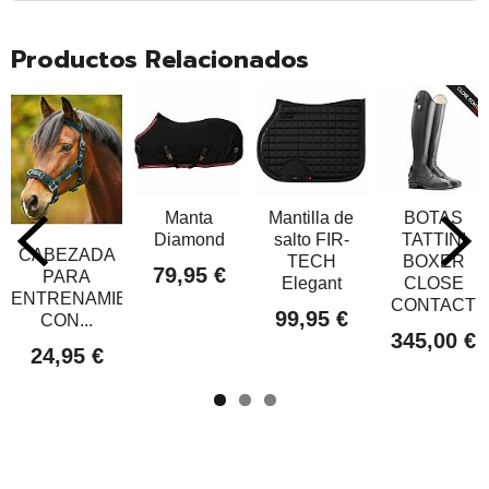
Productos Relacionados
Manta
Mantilla de
BOTAS
Diamond
salto FIR-
TATTINI
CABEZADA
TECH
BOXER
79,95 €
PARA
Elegant
CLOSE
ENTRENAMIENTO
CONTACT
99,95 €
CON...
345,00 €
24,95 €