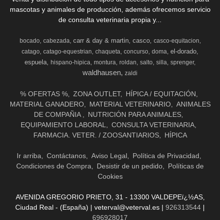
mascotas y animales de producción, además ofrecemos servicio
de consulta veterinaria propia y...
carr & day & martin
casco
bocado
cabezada
casco-equitacion
el-dorado
catago
catago-equestrian
chaqueta
concurso
doma
espuela
hispano-hipica
montura
roldan
salto
silla
sprenger
waldhausen
zaldi
% OFERTAS %
ZONA OUTLET
HÍPICA / EQUITACIÓN
MATERIAL GANADERO
MATERIAL VETERINARIO
ANIMALES
DE COMPAÑIA
NUTRICIÓN PARA ANIMALES
EQUIPAMIENTO LABORAL
CONSULTA VETERINARIA
FARMACIA. VETER. / ZOOSANTIARIOS
HÍPICA
Ir arriba
Contáctanos
Aviso Legal
Política de Privacidad
Condiciones de Compra
Desistir de un pedido
Políticas de
Cookies
AVENIDA GREGORIO PRIETO, 31 - 13300 VALDEPEï¿½AS,
Ciudad Real - (España) | veterval@veterval.es |
926313544
|
696928017