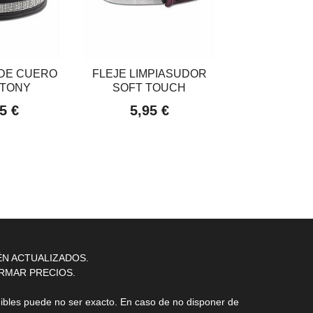
DE CUERO
FLEJE LIMPIASUDOR
MANTA REL
STONY
SOFT TOUCH
CABA
5 €
5,95 €
69,95
ÉN ACTUALIZADOS.
RMAR PRECIOS.
nibles puede no ser exacto. En caso de no disponer de