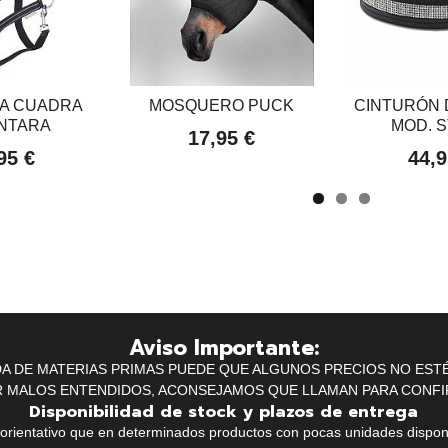
A CUADRA
MOSQUERO PUCK
CINTURÓN 
NTARA
MOD. 
17,95 €
95 €
44,9
Aviso Importante:
IDA DE MATERIAS PRIMAS PUEDE QUE ALGUNOS PRECIOS NO EST
R MALOS ENTENDIDOS, ACONSEJAMOS QUE LLAMAN PARA CONFI
Disponibilidad de stock y plazos de entrega
k orientativo que en determinados productos con pocas unidades dispo