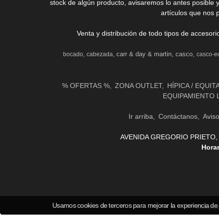
stock de algún producto, avisaremos lo antes posible 
artículos que nos 
Venta y distribución de todo tipos de accesor
carr & day & martin
casco
bocado
cabezada
casco-e
% OFERTAS %
ZONA OUTLET
HÍPICA / EQUIT
EQUIPAMIENTO 
Ir arriba
Contáctanos
Avis
AVENIDA GREGORIO PRIETO, 31 
Hora
Usamos cookies de terceros para mejorar la experiencia de
COMERCI