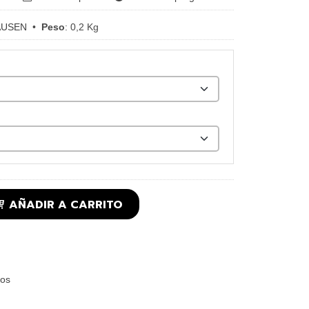
AUSEN
•
Peso
:
0,2 Kg
AÑADIR A CARRITO
os