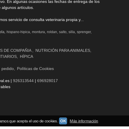
ivo. En algunas ocasiones las fechas de entrega de los
 algunos artículos.
s servicio de consulta veterinaria propia y...
ela
hispano-hipica
montura
roldan
salto
silla
sprenger
S DE COMPAÑIA
NUTRICIÓN PARA ANIMALES
NTIARIOS
HÍPICA
n pedido
Políticas de Cookies
al.es |
926313544
|
696928017
rables
amos que acepta el uso de cookies.
OK
Más información
Palbin.com