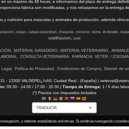
y en un máximo de 48 horas, e informamos del plazo de entrega definit
proporciona fabrica son modificadas, y nos retrasamos en la entrega de
ios y nutrición para mascotas y animales de producción, además ofrecemo
el-dorado
espu
quitacion
catago
catago-equestrian
chaqueta
concurso
doma
waldhausen
zaldi
ACIÓN
MATERIAL GANADERO
MATERIAL VETERINARIO
ANIMALE
LABORAL
CONSULTA VETERINARIA
FARMACIA. VETER. / ZOOSA
o Legal
Política de Privacidad
Condiciones de Compra
Desistir de u
- 13300 VALDEPEï¿½AS, Ciudad Real - (España) | veterval@veterv
rio:
09:30 - 14:00 / 17:00 - 20:30 |
Tiempo de Entrega:
1 / 5 días labo
(*) Precios con Impuestos incluidos
 navegación, y obtener estadísticas anónimas. Si continúa navegando consider
AL VETERVAL - TIENDA HÍPICA VETERVAL
- Copyright © 2026 [36714] - Con la tecnología de 