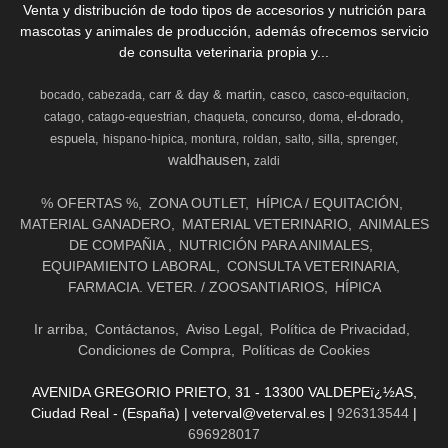
Venta y distribución de todo tipos de accesorios y nutrición para
mascotas y animales de producción, además ofrecemos servicio
de consulta veterinaria propia y...
carr & day & martin
casco
bocado
cabezada
casco-equitacion
el-dorado
catago
catago-equestrian
chaqueta
concurso
doma
espuela
hispano-hipica
montura
roldan
salto
silla
sprenger
waldhausen
zaldi
% OFERTAS %
ZONA OUTLET
HÍPICA / EQUITACIÓN
MATERIAL GANADERO
MATERIAL VETERINARIO
ANIMALES
DE COMPAÑIA
NUTRICIÓN PARA ANIMALES
EQUIPAMIENTO LABORAL
CONSULTA VETERINARIA
FARMACIA. VETER. / ZOOSANTIARIOS
HÍPICA
Ir arriba
Contáctanos
Aviso Legal
Política de Privacidad
Condiciones de Compra
Políticas de Cookies
AVENIDA GREGORIO PRIETO, 31 - 13300 VALDEPEï¿½AS,
Ciudad Real - (España) | veterval@veterval.es |
926313544
|
696928017