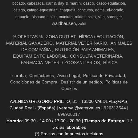
carr & day & martin
casco
bocado
cabezada
casco-equitacion
el-dorado
catago
catago-equestrian
chaqueta
concurso
doma
espuela
hispano-hipica
montura
roldan
salto
silla
sprenger
waldhausen
zaldi
% OFERTAS %
ZONA OUTLET
HÍPICA / EQUITACIÓN
MATERIAL GANADERO
MATERIAL VETERINARIO
ANIMALES
DE COMPAÑIA
NUTRICIÓN PARA ANIMALES
EQUIPAMIENTO LABORAL
CONSULTA VETERINARIA
FARMACIA. VETER. / ZOOSANTIARIOS
HÍPICA
Ir arriba
Contáctanos
Aviso Legal
Política de Privacidad
Condiciones de Compra
Desistir de un pedido
Políticas de
Cookies
AVENIDA GREGORIO PRIETO, 31 - 13300 VALDEPEï¿½AS,
Ciudad Real - (España) | veterval@veterval.es |
926313544
|
696928017
Horario:
09:30 - 14:00 / 17:00 - 20:30 |
Tiempo de Entrega:
1 /
5 días laborables
(*) Precios con Impuestos incluidos