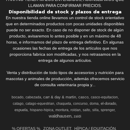
LLAMAN PARA CONFIRMAR PRECIOS.
Disponibilidad de stock y plazos de entrega
En nuestra tienda online llevamos un control de stock orientativo
que en determinados productos con pocas unidades disponibles
puede no ser exacto. En caso de no disponer de stock de algún
producto, avisaremos lo antes posible y en un máximo de 48
horas, e informamos del plazo de entrega definitivo. En algunas
ocasiones las fechas de entrega de los artículos que nos
proporciona fabrica son modificadas, y nos retrasamos en la
entrega de algunos artículos.
Venta y distribución de todo tipos de accesorios y nutrición para
mascotas y animales de producción, además ofrecemos servicio
de consulta veterinaria propia y...
carr & day & martin
casco
bocado
cabezada
casco-equitacion
el-dorado
catago
catago-equestrian
chaqueta
concurso
doma
espuela
hispano-hipica
montura
roldan
salto
silla
sprenger
waldhausen
zaldi
% OFERTAS %
ZONA OUTLET
HÍPICA / EQUITACIÓN