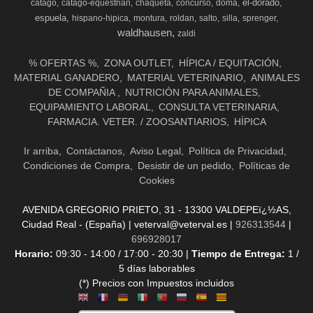
el-dorado
catago
catago-equestrian
chaqueta
concurso
doma
espuela
hispano-hipica
montura
roldan
salto
silla
sprenger
waldhausen
zaldi
% OFERTAS %
ZONA OUTLET
HÍPICA / EQUITACIÓN
MATERIAL GANADERO
MATERIAL VETERINARIO
ANIMALES
DE COMPAÑIA
NUTRICIÓN PARA ANIMALES
EQUIPAMIENTO LABORAL
CONSULTA VETERINARIA
FARMACIA. VETER. / ZOOSANTIARIOS
HÍPICA
Ir arriba
Contáctanos
Aviso Legal
Política de Privacidad
Condiciones de Compra
Desistir de un pedido
Políticas de
Cookies
AVENIDA GREGORIO PRIETO, 31 - 13300 VALDEPEï¿½AS,
Ciudad Real - (España) | veterval@veterval.es |
926313544
|
696928017
Horario:
09:30 - 14:00 / 17:00 - 20:30 |
Tiempo de Entrega:
1 /
5 días laborables
(*) Precios con Impuestos incluidos