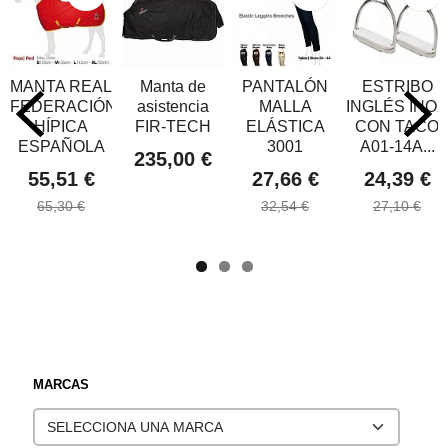
MANTA REAL
Manta de
PANTALÓN
ESTRIBO
FEDERACIÓN
asistencia
MALLA
INGLÉS INOX
HÍPICA
FIR-TECH
ELÁSTICA
CON TACO
ESPAÑOLA
3001
A01-14A...
235,00 €
55,51 €
27,66 €
24,39 €
65,30 €
32,54 €
27,10 €
MARCAS