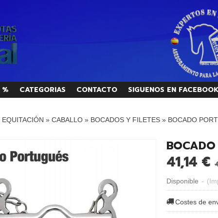
 %
CATEGORIAS
CONTACTO
SIGUENOS EN FACEBOO
/ EQUITACIÓN
»
CABALLO
»
BOCADOS Y FILETES
»
BOCADO PORT
BOCADO 
41,14 €
Disponible
-
(Im
Costes de en