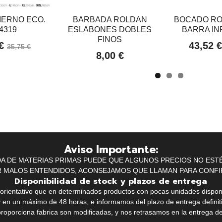
IERNO ECO.
BARBADA ROLDAN
BOCADO RO
4319
ESLABONES DOBLES
BARRA INF
FINOS
 €
43,52 
35,75 €
8,00 €
Aviso Importante:
IDA DE MATERIAS PRIMAS PUEDE QUE ALGUNOS PRECIOS NO EST
R MALOS ENTENDIDOS, ACONSEJAMOS QUE LLAMAN PARA CONFI
Disponibilidad de stock y plazos de entrega
k orientativo que en determinados productos con pocas unidades dispo
y en un máximo de 48 horas, e informamos del plazo de entrega definit
proporciona fabrica son modificadas, y nos retrasamos en la entrega de