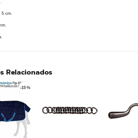
.
 5 cm.
 mm.
a.
s Relacionados
-15 %