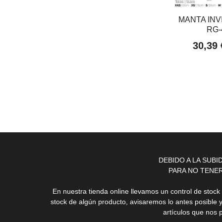
MANTA INV
RG-
30,39
DEBIDO A LA SUB
PARA NO TENE
En nuestra tienda online llevamos un control de stoc
stock de algún producto, avisaremos lo antes posible 
artículos que nos 