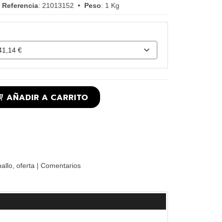
•
Referencia
:
21013152
•
Peso
:
1 Kg
AÑADIR A CARRITO
allo
oferta
|
Comentarios